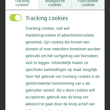
Tracking
Analytische
Functionele
cookies
cookies
cookies
Info
Beverwijk
Tracking cookies
Bekijk de locatie
Tracking cookies, ook wel
marketingcookies of advertentiecookies
genoemd, zijn cookies die binnen een
domein of over meerdere domeinen worden
gebruikt om het surfgedrag van bezoekers
vast te leggen. Uiteindelijk maken ze
specifieke aanbiedingen op maat mogelijk.
Voor het gebruik van tracking cookies is de
geïnformeerde toestemming van u als
gebruiker vereist. Als u deze cookies wilt
accepteren, gebruik dan de knop om
akkoord te gaan door de knop actief van
ViVa! Forum II