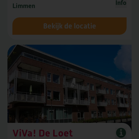
Info
Limmen
Bekijk de locatie
HEEMSWIJK
MEERSTATE
SINT AGNES
WATERRIJCK
WESTERHEEM
FORUM II
DE LOET
OVERKERCK
ViVa! De Loet