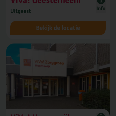
ViVa! Geesterheem
Info
Uitgeest
Bekijk de locatie