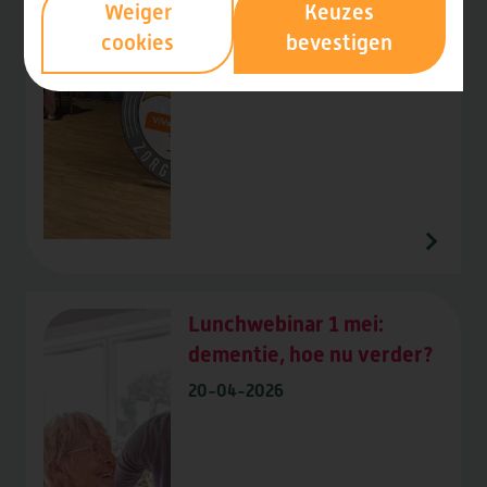
Weiger
Keuzes
cookies
bevestigen
Lunchwebinar 1 mei:
dementie, hoe nu verder?
20-04-2026