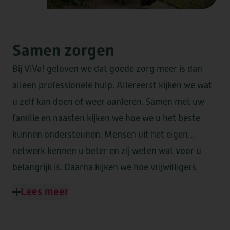
HEEMSWIJK
MEERSTATE
Samen zorgen
SINT AGNES
WATERRIJCK
Bij ViVa! geloven we dat goede zorg meer is dan
WESTERHEEM
alleen professionele hulp. Allereerst kijken we wat
u zelf kan doen of weer aanleren. Samen met uw
familie en naasten kijken we hoe we u het beste
kunnen ondersteunen. Mensen uit het eigen
FORUM II
netwerk kennen u beter en zij weten wat voor u
belangrijk is. Daarna kijken we hoe vrijwilligers
kunnen bijdragen en tot slot kijken we welke
Lees meer
DE LOET
OVERKERCK
professionele zorg nodig is.