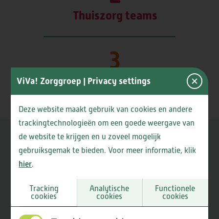
Thuiszorg teams
3
Woonzorglocaties
ViVa! Zorggroep
| Privacy settings
Deze website maakt gebruik van cookies en andere
trackingtechnologieën om een goede weergave van
de website te krijgen en u zoveel mogelijk
Nieuws
gebruiksgemak te bieden. Voor meer informatie, klik
hier
.
Seniorenmarkt 19
Tracking
Analytische
Functionele
cookies
cookies
cookies
september 2026
05-08-2026