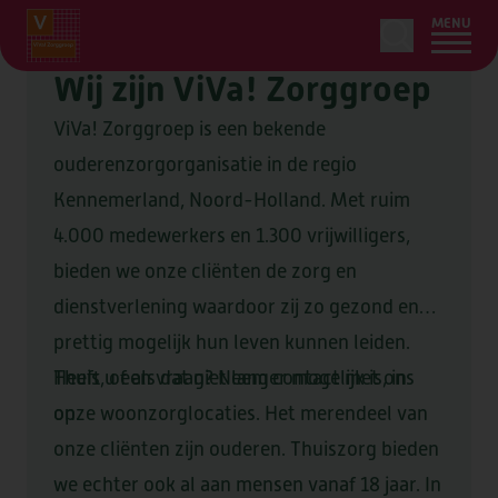
MENU
Wij zijn ViVa! Zorggroep
ViVa! Zorggroep is een bekende
ouderenzorgorganisatie in de regio
HOME
Kennemerland, Noord-Holland. Met ruim
LEDENSERVICE
4.000 medewerkers en 1.300 vrijwilligers,
bieden we onze cliënten de zorg en
ZORG & ONDERSTEUNING
OVER
dienstverlening waardoor zij zo gezond en
ONS AANBOD
WOONZORGLOCATIES
prettig mogelijk hun leven kunnen leiden.
OVER
AANVRAGEN
Thuis, of als dat niet langer mogelijk is, in
Heeft u een vraag? Neem contact met ons
ZORG BIJ U THUIS
OVER VIVA!
OVER
onze woonzorglocaties. Het merendeel van
op.
BEGELEIDING
LOCATIES
CONTACT
onze cliënten zijn ouderen. Thuiszorg bieden
ORGANISATIE & BELEID
TIJDELIJK VERBLIJF
we echter ook al aan mensen vanaf 18 jaar. In