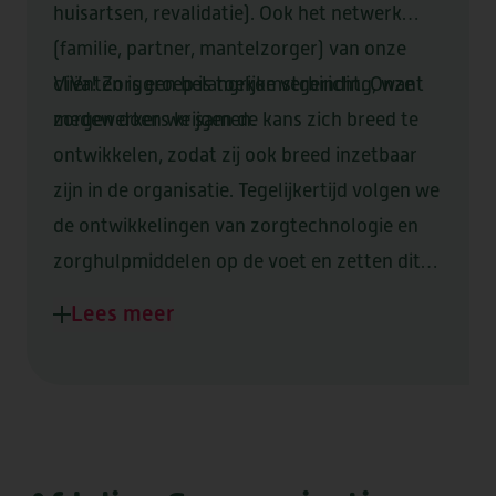
KWALITEIT & DUURZAAMHEID
VRAGEN OF INFORMATIE NODIG?
huisartsen, revalidatie). Ook het netwerk
STRAMMERZOOM
DOWNLOADS
VERWIJZERS
VRIJWILLIGERS
NIEUWS & SAMENWERKINGEN
(familie, partner, mantelzorger) van onze
COMPLIMENT OF KLACHT?
WERKEN BIJ
cliënten is een belangrijke verbinding, want
ViVa! Zorggroep is toekomstgericht. Onze
zorgen doen we samen.
medewerkers krijgen de kans zich breed te
ontwikkelen, zodat zij ook breed inzetbaar
DE MARKE
zijn in de organisatie. Tegelijkertijd volgen we
de ontwikkelingen van zorgtechnologie en
zorghulpmiddelen op de voet en zetten dit
ELSANTA
HUIS TER WIJCK
aanvullend op de persoonlijke zorg in.
Lees meer
LOMMERLUST
BOOGAERT
DE SANTMARK