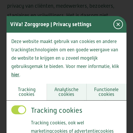
privacy van cliënten, medewerkers, bezoekers,
DE CAMEREN
stagiaires en vrijwilligers. Het is daarom niet
ViVa! Zorggroep
| Privacy settings
toegestaan om beeld- en/of geluidsopnamen te
maken zonder uitdrukkelijke toestemming van de
Deze website maakt gebruik van cookies en andere
afdeling Marketing & Communicatie.
GEESTERHEEM
trackingtechnologieën om een goede weergave van
de website te krijgen en u zoveel mogelijk
Samenwerking in de regio
gebruiksgemak te bieden. Voor meer informatie, klik
hier
.
In de regio Kennemerland bundelen wij samen met
andere zorgorganisaties onze krachten om de
Tracking
Analytische
Functionele
cookies
cookies
cookies
beste zorg te bieden. Door kennis, ervaring en
middelen te delen, kunnen we inspelen op
Tracking cookies
complexe zorgvragen en elkaar versterken. Zo
Tracking cookies, ook wel
zorgen we ervoor dat iedereen, jong en oud, de
marketingcookies of advertentiecookies