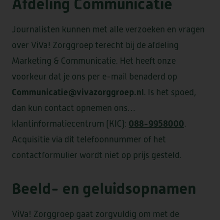
Afdeling Communicatie
Journalisten kunnen met alle verzoeken en vragen
HEEMSWIJK
MEERSTATE
over ViVa! Zorggroep terecht bij de afdeling
SINT AGNES
WATERRIJCK
Marketing & Communicatie. Het heeft onze
WESTERHEEM
voorkeur dat je ons per e-mail benaderd op
Communicatie@vivazorggroep.nl
. Is het spoed,
dan kun contact opnemen ons
088-9958000
klantinformatiecentrum (KIC):
.
FORUM II
Acquisitie via dit telefoonnummer of het
contactformulier wordt niet op prijs gesteld.
Beeld- en geluidsopnamen
DE LOET
OVERKERCK
ViVa! Zorggroep gaat zorgvuldig om met de