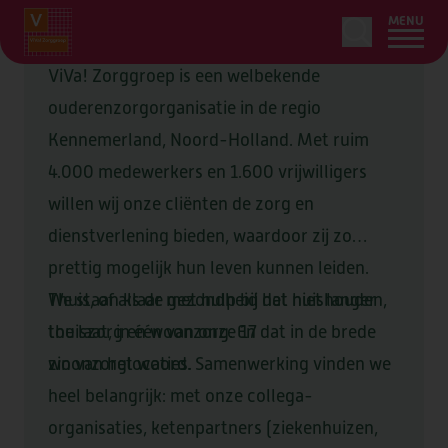
MENU
ViVa! Zorggroep is een welbekende
ouderenzorgorganisatie in de regio
Kennemerland, Noord-Holland. Met ruim
HOME
4.000 medewerkers en 1.600 vrijwilligers
LEDENSERVICE
willen wij onze cliënten de zorg en
dienstverlening bieden, waardoor zij zo
ZORG & ONDERSTEUNING
OVER
prettig mogelijk hun leven kunnen leiden.
ONS AANBOD
Thuis, of als de gezondheid dat niet langer
We staan klaar met hulp bij het huishouden,
WOONZORGLOCATIES
OVER
toe laat, in één van onze 17
thuiszorg en woonzorg. En dat in de brede
AANVRAGEN
ZORG BIJ U THUIS
OVER VIVA!
OVER
woonzorglocaties.
zin van het woord. Samenwerking vinden we
BEGELEIDING
heel belangrijk: met onze collega-
LOCATIES
CONTACT
ORGANISATIE & BELEID
organisaties, ketenpartners (ziekenhuizen,
TIJDELIJK VERBLIJF