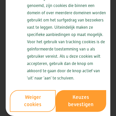
juiste zorg krijgt, dichtbij huis en afgestemd op
genoemd, zijn cookies die binnen een
Zo werkt ViVa! samen in de regio
persoonlijke behoeften. Samen staan we sterker
Meer informatie:
domein of over meerdere domeinen worden
voor de gezondheid van onze regio.
gebruikt om het surfgedrag van bezoekers
Lees meer
vast te leggen. Uiteindelijk maken ze
specifieke aanbiedingen op maat mogelijk.
Voor het gebruik van tracking cookies is de
geïnformeerde toestemming van u als
gebruiker vereist. Als u deze cookies wilt
Logo's ViVa! Zorggroep
accepteren, gebruik dan de knop om
akkoord te gaan door de knop actief van
'uit' naar 'aan' te schuiven.
Logo ViVa! Zorggroep hoge
resolutie
Weiger
Keuzes
cookies
bevestigen
Logo ViVa! Zorggroep met