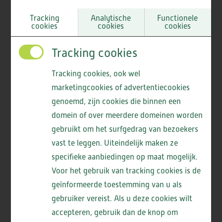
dementie).
Tracking
Analytische
Functionele
cookies
cookies
cookies
Tracking cookies
Bij een lichamelijke aandoening hoort over het
algemeen een zorgprofiel 6. Naast het eigen
Tracking cookies, ook wel
appartement, dat bestaat uit een woonkamer met
marketingcookies of advertentiecookies
keukenblok, slaapkamer, badkamer met toilet en
genoemd, zijn cookies die binnen een
domein of over meerdere domeinen worden
kleine berging, kunt u gebruik maken van het
gebruikt om het surfgedrag van bezoekers
restaurant, de foyer, de activiteitenruimte en de
vast te leggen. Uiteindelijk maken ze
huiskamer. De zorg kan zowel met als zonder
Bij een psycho-geriatrische aandoening hoort over
specifieke aanbiedingen op maat mogelijk.
behandeling zijn. Bij uw intake hoort u wat voor u
het algemeen een zorgprofiel 5. Er zijn 18
Voor het gebruik van tracking cookies is de
van toepassing is.
eenkamerappartementen specifiek voor bewoners
geïnformeerde toestemming van u als
met dementie, omdat zij vaak veel tijd doorbrengen
gebruiker vereist. Als u deze cookies wilt
in de gemeenschappelijke huiskamer. Daar wordt
accepteren, gebruik dan de knop om
Lees meer