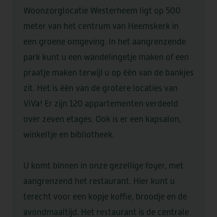
KWALITEIT & DUURZAAMHEID
VRAGEN OF INFORMATIE NODIG?
Woonzorglocatie Westerheem ligt op 500
STRAMMERZOOM
DOWNLOADS
VERWIJZERS
VRIJWILLIGERS
NIEUWS & SAMENWERKINGEN
COMPLIMENT OF KLACHT?
meter van het centrum van Heemskerk in
WERKEN BIJ
een groene omgeving. In het aangrenzende
park kunt u een wandelingetje maken of een
DE MARKE
praatje maken terwijl u op één van de bankjes
zit. Het is één van de grotere locaties van
ViVa! Er zijn 120 appartementen verdeeld
over zeven etages. Ook is er een kapsalon,
ELSANTA
HUIS TER WIJCK
winkeltje en bibliotheek.
LOMMERLUST
U komt binnen in onze gezellige foyer, met
aangrenzend het restaurant. Hier kunt u
terecht voor een kopje koffie, broodje en de
BOOGAERT
DE SANTMARK
avondmaaltijd. Het restaurant is de centrale