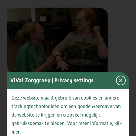
ViVa! Zorggroep
| Privacy settings
Onze bewoners
Deze website maakt gebruik van cookies en andere
trackingtechnologieën om een goede weergave van
In Westerheem wonen mensen met een
de website te krijgen en u zoveel mogelijk
lichamelijke aandoening (somatiek) en mensen met
gebruiksgemak te bieden. Voor meer informatie, klik
een psycho-geriatrische aandoening (vorm van
hier
.