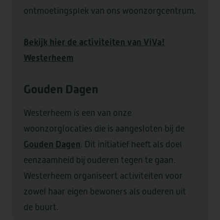
ontmoetingsplek van ons woonzorgcentrum.
HEEMSWIJK
MEERSTATE
Bekijk hier de activiteiten van ViVa!
SINT AGNES
WATERRIJCK
Westerheem
WESTERHEEM
Gouden Dagen
Westerheem is een van onze
woonzorglocaties die is aangesloten bij de
FORUM II
Gouden Dagen
. Dit initiatief heeft als doel
eenzaamheid bij ouderen tegen te gaan.
Westerheem organiseert activiteiten voor
DE LOET
OVERKERCK
zowel haar eigen bewoners als ouderen uit
de buurt.