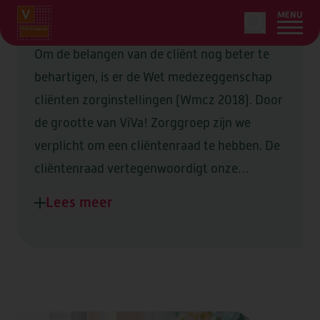
MENU
Om de belangen van de cliënt nog beter te
behartigen, is er de Wet medezeggenschap
cliënten zorginstellingen (Wmcz 2018). Door
HOME
de grootte van ViVa! Zorggroep zijn we
LEDENSERVICE
verplicht om een cliëntenraad te hebben. De
cliëntenraad vertegenwoordigt onze
ZORG & ONDERSTEUNING
OVER
cliënten en is een onafhankelijk
Lees meer
ONS AANBOD
adviesorgaan. Wij vinden het belangrijk dat u,
WOONZORGLOCATIES
OVER
onze cliënt, invloed heeft op belangrijke
AANVRAGEN
ZORG BIJ U THUIS
OVER VIVA!
OVER
zaken.
BEGELEIDING
LOCATIES
CONTACT
ORGANISATIE & BELEID
TIJDELIJK VERBLIJF