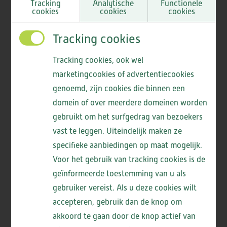
Tracking
Analytische
Functionele
cookies
cookies
cookies
Jaarverslag cliëntenraad ViVa! St Agnes
Jaarverslag cliëntenraad ViVa! De Boogaert
Tracking cookies
Jaarverslag cliëntenraad ViVa! Waterrijck
Tracking cookies, ook wel
Jaarverslag cliëntenraad ViVa! De Santmark
marketingcookies of advertentiecookies
Jaarverslag cliëntenraad ViVa! Westerheem
Lees meer
genoemd, zijn cookies die binnen een
Jaarverslag cliëntenraad ViVa! Lommerlust
domein of over meerdere domeinen worden
Jaarverslag cliëntenraad ViVa! Meerstate
gebruikt om het surfgedrag van bezoekers
Jaarverslag cliëntenraad ViVa! Heemswijk
vast te leggen. Uiteindelijk maken ze
Jaarverslag cliëntenraad ViVa! De Loet en
specifieke aanbiedingen op maat mogelijk.
Voor het gebruik van tracking cookies is de
Overkerck
Vind jij de belangen van
geïnformeerde toestemming van u als
Jaarverslag cliëntenraad ViVa! Elsanta en Huis
gebruiker vereist. Als u deze cookies wilt
onze cliënten ook
ter Wijck
accepteren, gebruik dan de knop om
Jaarverslag cliëntenraad ViVa! Strammerzoom
belangrijk?
akkoord te gaan door de knop actief van
en Geesterheem