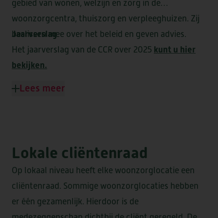
gebied van wonen, welzijn en zorg in de
woonzorgcentra, thuiszorg en verpleeghuizen. Zij
Jaarverslag
beslissen mee over het beleid en geven advies.
HEEMSWIJK
MEERSTATE
kunt u hier
Het jaarverslag van de CCR over 2025
SINT AGNES
WATERRIJCK
bekijken.
WESTERHEEM
Lees meer
FORUM II
Lokale cliëntenraad
Op lokaal niveau heeft elke woonzorglocatie een
DE LOET
OVERKERCK
cliëntenraad. Sommige woonzorglocaties hebben
er één gezamenlijk. Hierdoor is de
medezeggenschap dichtbij de cliënt geregeld. De