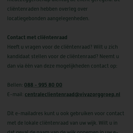
cliëntenraden hebben overleg over
DE CAMEREN
locatiegebonden aangelegenheden.
Contact met cliëntenraad
Heeft u vragen voor de cliëntenraad? Wilt u zich
GEESTERHEEM
kandidaat stellen voor de cliëntenraad? Neemt u
dan via één van deze mogelijkheden contact op:
088 - 995 80 00
Bellen:
centraleclientenraad@vivazorggroep.nl
E-mail:
Dit e-mailadres kunt u ook gebruiken voor contact
met de lokale cliëntenraad van uw wijk. Wilt u in
dat geval de naam van de wijk opnemen in uw e-