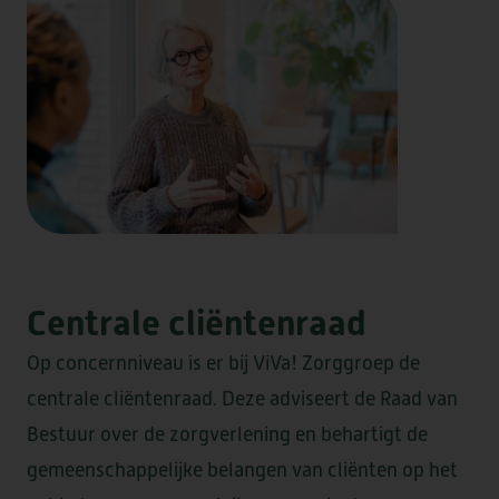
KWALITEIT & DUURZAAMHEID
VRAGEN OF INFORMATIE NODIG?
STRAMMERZOOM
DOWNLOADS
VERWIJZERS
VRIJWILLIGERS
NIEUWS & SAMENWERKINGEN
COMPLIMENT OF KLACHT?
WERKEN BIJ
DE MARKE
ELSANTA
HUIS TER WIJCK
Centrale cliëntenraad
LOMMERLUST
Op concernniveau is er bij ViVa! Zorggroep de
centrale cliëntenraad. Deze adviseert de Raad van
Bestuur over de zorgverlening en behartigt de
BOOGAERT
DE SANTMARK
gemeenschappelijke belangen van cliënten op het