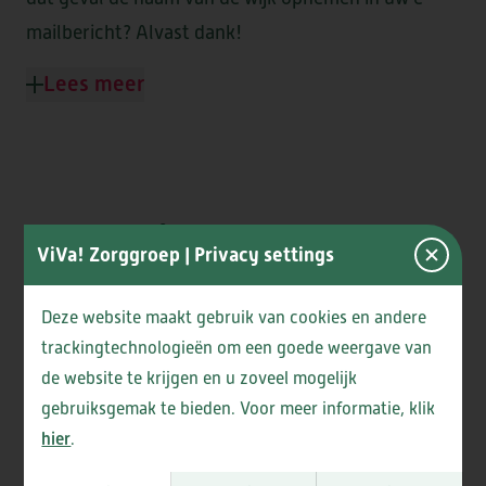
mailbericht? Alvast dank!
Lees meer
Jaarverslagen
ViVa! Zorggroep
| Privacy settings
Elke lokale cliëntenraad stelt een jaarverslag op.
Hieronder kunt u deze bekijken.
Deze website maakt gebruik van cookies en andere
trackingtechnologieën om een goede weergave van
Jaarverslag over 2025
de website te krijgen en u zoveel mogelijk
gebruiksgemak te bieden. Voor meer informatie, klik
hier
.
Jaarverslag cliëntenraad ViVa! Forum II
Jaarverslag cliëntenraad ViVa! De Cameren