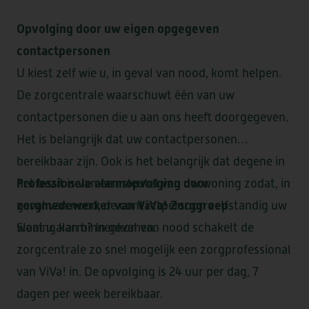
Opvolging door uw eigen opgegeven
contactpersonen
U kiest zelf wie u, in geval van nood, komt helpen.
De zorgcentrale waarschuwt één van uw
contactpersonen die u aan ons heeft doorgegeven.
Het is belangrijk dat uw contactpersonen
bereikbaar zijn. Ook is het belangrijk dat degene in
Professionele alarmopvolging door
het bezit is van een sleutel van uw woning zodat, in
zorgmedewerker van ViVa! Zorggroep
geval van nood, de contactpersoon zelfstandig uw
woning kan binnenkomen.
Slaat u alarm? In geval van nood schakelt de
zorgcentrale zo snel mogelijk een zorgprofessional
van ViVa! in. De opvolging is 24 uur per dag, 7
dagen per week bereikbaar.