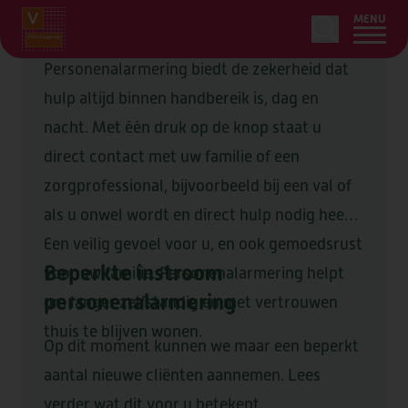
MENU
Personenalarmering biedt de zekerheid dat
hulp altijd binnen handbereik is, dag en
nacht. Met één druk op de knop staat u
HOME
direct contact met uw familie of een
LEDENSERVICE
zorgprofessional, bijvoorbeeld bij een val of
als u onwel wordt en direct hulp nodig heeft.
ZORG & ONDERSTEUNING
OVER
Een veilig gevoel voor u, en ook gemoedsrust
Beperkte instroom
ONS AANBOD
voor uw familie. Personenalarmering helpt
WOONZORGLOCATIES
OVER
personenalarmering
om langer zelfstandig en met vertrouwen
AANVRAGEN
ZORG BIJ U THUIS
OVER VIVA!
OVER
thuis te blijven wonen.
Op dit moment kunnen we maar een beperkt
BEGELEIDING
LOCATIES
CONTACT
ORGANISATIE & BELEID
aantal nieuwe cliënten aannemen. Lees
TIJDELIJK VERBLIJF
verder wat dit voor u betekent.