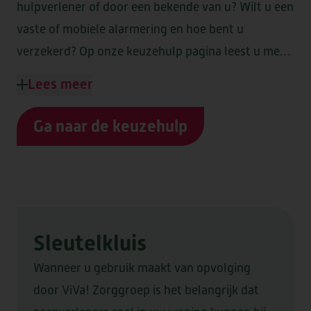
hulpverlener of door een bekende van u? Wilt u een
vaste of mobiele alarmering en hoe bent u
verzekerd? Op onze keuzehulp pagina leest u meer
informatie over de verschillende mogelijkheden in
Lees meer
personenalarmering. Op basis hiervan kunt u
kiezen voor het pakket dat het beste bij uw wensen
Ga naar de keuzehulp
past.
Sleutelkluis
Wanneer u gebruik maakt van opvolging
door ViVa! Zorggroep is het belangrijk dat