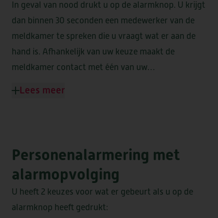
In geval van nood drukt u op de alarmknop. U krijgt
dan binnen 30 seconden een medewerker van de
DE CAMEREN
meldkamer te spreken die u vraagt wat er aan de
hand is. Afhankelijk van uw keuze maakt de
meldkamer contact met één van uw
GEESTERHEEM
contactpersonen (familie, buren of een
Lees meer
mantelzorger) of met ViVa! Zorggroep. Mocht de
situatie er om vragen, dan schakelt de
zorgcentrale direct spoedeisende hulp in. De
meldkamer wordt bemand door professioneel
Personenalarmering met
opgeleid personeel en is 7 dagen per week, 24 uur
alarmopvolging
per dag bereikbaar. Dat geeft een veilig en zeker
gevoel in geval van nood en onvoorziene situaties.
U heeft 2 keuzes voor wat er gebeurt als u op de
alarmknop heeft gedrukt: