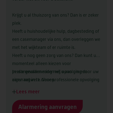
KWALITEIT & DUURZAAMHEID
VRAGEN OF INFORMATIE NODIG?
STRAMMERZOOM
DOWNLOADS
VERWIJZERS
VRIJWILLIGERS
NIEUWS & SAMENWERKINGEN
COMPLIMENT OF KLACHT?
WERKEN BIJ
Krijgt u al thuiszorg van ons? Dan is er zeker
plek.
Heeft u huishoudelijke hulp, dagbesteding of
DE MARKE
een casemanager via ons, dan overleggen we
met het wijkteam of er ruimte is.
Heeft u nog geen zorg van ons? Dan kunt u
momenteel alleen kiezen voor
ELSANTA
HUIS TER WIJCK
personenalarmering met opvolging door uw
In alle gevallen raden wij u aan om een
LOMMERLUST
eigen netwerk. Voor professionele opvolging
aanvraag in te dienen.
kunt u zich op de wachtlijst laten plaatsen.
Lees meer
BOOGAERT
DE SANTMARK
Alarmering aanvragen