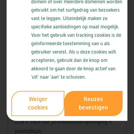
vandalisme en tegen inbraak.
domein of over meerdere domeinen worden
gebruikt om het surfgedrag van bezoekers
vast te leggen. Uiteindelijk maken ze
ZorgServicePunt+
biedt de mogelijkheid om
specifieke aanbiedingen op maat mogelijk.
deze te huren of te kopen. Als u in een
Voor het gebruik van tracking cookies is de
complex woont met een centrale
Meer informatie
geïnformeerde toestemming van u als
toegangsdeur, neemt ViVa! Zorggroep de
gebruiker vereist. Als u deze cookies wilt
kosten van de centrale sleutelkluis op zich
accepteren, gebruik dan de knop om
Welke personenalarmering past bij u?
wanneer u professionele opvolging of zorg
akkoord te gaan door de knop actief van
afneemt van ViVa! Zorggroep.
'uit' naar 'aan' te schuiven.
Wij bieden de volgende 3 pakketten aan:
Weiger
Keuzes
Pakket A
cookies
bevestigen
Alarmapparaat met aanmelding meldkamer
ZCN + 7x24 uur professionele opvolging +
sleutelkluis