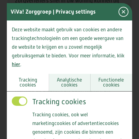
zorgverleners snel in uw woning kunnen bij
nood. Hiervoor neemt u de sleutelkluis in
ViVa! Zorggroep
| Privacy settings
combinatie met het abonnement af bij onze
ZorgServicePunt+
Deze website maakt gebruik van cookies en andere
partner
.
trackingtechnologieën om een goede weergave van
de website te krijgen en u zoveel mogelijk
De sleutelkluis wordt op de buitenzijde, op
gebruiksgemak te bieden. Voor meer informatie, klik
de muur, bij de voordeur gemonteerd. Deze
hier
.
is beveiligd met een pincode. Alleen daartoe
geautoriseerde zorgverleners kunnen
Tracking
Analytische
Functionele
cookies
cookies
cookies
hiermee de sleutelkluis open maken, uw
voordeursleutel eruit halen en toegang
Tracking cookies
krijgen tot uw woning. De sleutelkluis is
Lees meer
Tracking cookies, ook wel
compact, voorzien van een
marketingcookies of advertentiecookies
veiligheidskeurmerk, bestand tegen
genoemd, zijn cookies die binnen een