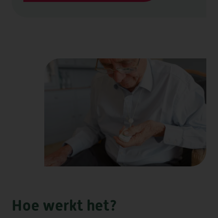
HEEMSWIJK
MEERSTATE
SINT AGNES
WATERRIJCK
WESTERHEEM
FORUM II
DE LOET
OVERKERCK
Hoe werkt het?