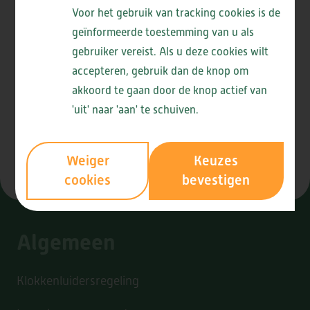
Privacyverklaring
Voor het gebruik van tracking cookies is de
Ik ga akkoord met de verwerking van mijn
geïnformeerde toestemming van u als
persoonsgegevens. Zie voor meer
gebruiker vereist. Als u deze cookies wilt
de privacyverklaring
informatie
.
accepteren, gebruik dan de knop om
akkoord te gaan door de knop actief van
'uit' naar 'aan' te schuiven.
Aanmelden
Weiger
Keuzes
cookies
bevestigen
Algemeen
Klokkenluidersregeling