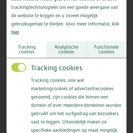
trackingtechnologieën om een goede weergave van
DE CAMEREN
de website te krijgen en u zoveel mogelijk
gebruiksgemak te bieden. Voor meer informatie, klik
Achternaam
hier
.
Tracking
Analytische
Functionele
GEESTERHEEM
cookies
cookies
cookies
E-mailadres
Tracking cookies
Tracking cookies, ook wel
marketingcookies of advertentiecookies
genoemd, zijn cookies die binnen een
Met hoeveel personen komt u langs?
domein of over meerdere domeinen worden
gebruikt om het surfgedrag van bezoekers
vast te leggen. Uiteindelijk maken ze
specifieke aanbiedingen op maat mogelijk.