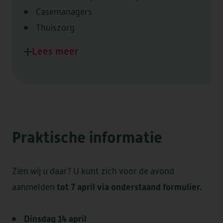
KWALITEIT & DUURZAAMHEID
VRAGEN OF INFORMATIE NODIG?
Casemanagers
STRAMMERZOOM
DOWNLOADS
VERWIJZERS
VRIJWILLIGERS
NIEUWS & SAMENWERKINGEN
COMPLIMENT OF KLACHT?
Thuiszorg
WERKEN BIJ
Thuisbegeleiding
Lees meer
DE MARKE
ELSANTA
HUIS TER WIJCK
Praktische informatie
LOMMERLUST
Zien wij u daar? U kunt zich voor de avond
tot 7 april via onderstaand formulier.
aanmelden
BOOGAERT
DE SANTMARK
Dinsdag 14 april