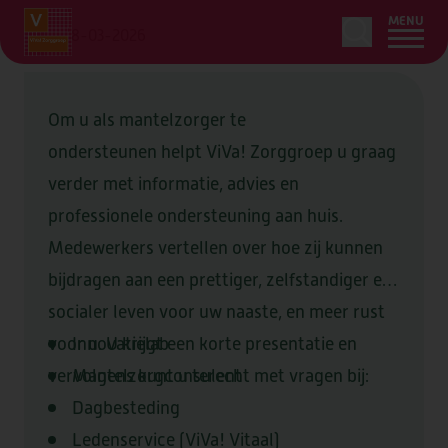
MENU
18-03-2026
Om u als mantelzorger te
HOME
ondersteunen helpt ViVa! Zorggroep u graag
verder met informatie, advies en
LEDENSERVICE
professionele ondersteuning aan huis.
Medewerkers vertellen over hoe zij kunnen
ZORG & ONDERSTEUNING
OVER
bijdragen aan een prettiger, zelfstandiger en
ONS AANBOD
WOONZORGLOCATIES
OVER
socialer leven voor uw naaste, en meer rust
AANVRAGEN
voor u. U krijgt een korte presentatie en
Innovatielab
ZORG BIJ U THUIS
OVER VIVA!
OVER
vervolgens kunt u terecht met vragen bij:
Mantelzorgconsulent
BEGELEIDING
LOCATIES
CONTACT
ORGANISATIE & BELEID
Dagbesteding
TIJDELIJK VERBLIJF
Ledenservice (ViVa! Vitaal)