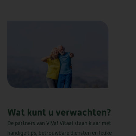
KWALITEIT & DUURZAAMHEID
VRAGEN OF INFORMATIE NODIG?
STRAMMERZOOM
DOWNLOADS
VERWIJZERS
VRIJWILLIGERS
NIEUWS & SAMENWERKINGEN
COMPLIMENT OF KLACHT?
WERKEN BIJ
DE MARKE
ELSANTA
HUIS TER WIJCK
LOMMERLUST
Wat kunt u verwachten?
De partners van ViVa! Vitaal staan klaar met
BOOGAERT
DE SANTMARK
handige tips, betrouwbare diensten en leuke