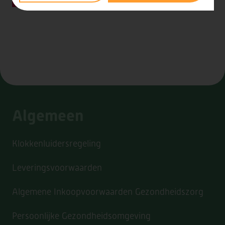
Stomerij Bottelier
Univé
Tai Chi Beverwijk
Van de Brillen
XP Computerhulp
Zicht op geld
Zilveren Kruis
Algemeen
Klokkenluidersregeling
Leveringsvoorwaarden
Algemene Inkoopvoorwaarden Gezondheidszorg
Persoonlijke Gezondheidsomgeving