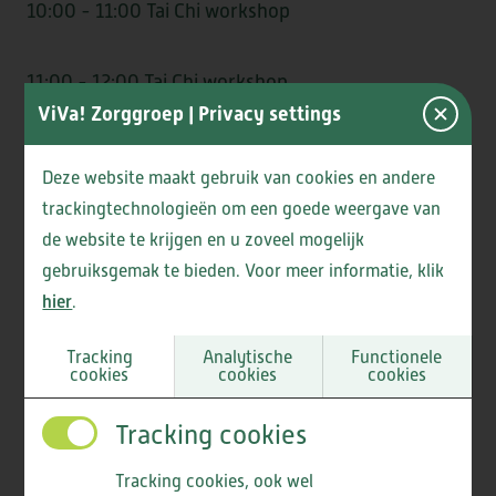
10:00 - 11:00 Tai Chi workshop
DE CAMEREN
11:00 - 12:00 Tai Chi workshop
ViVa! Zorggroep
| Privacy settings
12:00 - 13:00 Training valpreventie
Deze website maakt gebruik van cookies en andere
GEESTERHEEM
trackingtechnologieën om een goede weergave van
13:00 - 14:00 Bootcamp demonstratie
de website te krijgen en u zoveel mogelijk
gebruiksgemak te bieden. Voor meer informatie, klik
14:00 - 15:00 Dans demonstratie en les
hier
.
Tracking
Analytische
Functionele
15:00 - 16:00 Yoga workshop
cookies
cookies
cookies
Tracking cookies
*Geschikt voor alle leeftijden en niveaus
Tracking cookies, ook wel
Lees meer