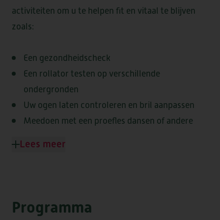
activiteiten om u te helpen fit en vitaal te blijven
zoals:
HEEMSWIJK
MEERSTATE
SINT AGNES
WATERRIJCK
Een gezondheidscheck
WESTERHEEM
Een rollator testen op verschillende
ondergronden
Uw ogen laten controleren en bril aanpassen
Meedoen met een proefles dansen of andere
FORUM II
ontspannen workshops
Lees meer
Een telefoon APK
Een maaltijdproeverij en nog veel meer
DE LOET
OVERKERCK
Programma