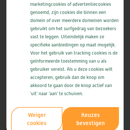
marketingcookies of advertentiecookies
genoemd, zijn cookies die binnen een
domein of over meerdere domeinen worden
gebruikt om het surfgedrag van bezoekers
Deze partners zijn aanwezig
vast te leggen. Uiteindelijk maken ze
specifieke aanbiedingen op maat mogelijk.
Ambiance IJmond
Voor het gebruik van tracking cookies is de
Duin en Bos Bootcamp
geïnformeerde toestemming van u als
Dance Studio Patty
gebruiker vereist. Als u deze cookies wilt
JaaaYoga
accepteren, gebruik dan de knop om
Maaltijd Thuis
akkoord te gaan door de knop actief van
'uit' naar 'aan' te schuiven.
Medipoint
Paul Visser Elektrotechniek
Lees meer
RijbewijskeuringsArts.nl
Weiger
Keuzes
Sjeff Bezorgt.
cookies
bevestigen
Meer over ViVa! Vitaal