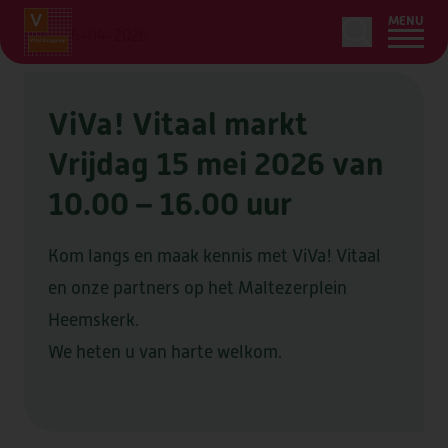
MENU
16-04-2026
ViVa! Vitaal markt
HOME
Vrijdag 15 mei 2026 van
10.00 – 16.00 uur
LEDENSERVICE
ZORG & ONDERSTEUNING
Kom langs en maak kennis met ViVa! Vitaal
OVER
en onze partners op het Maltezerplein
ONS AANBOD
WOONZORGLOCATIES
OVER
Heemskerk.
AANVRAGEN
ZORG BIJ U THUIS
We heten u van harte welkom.
OVER VIVA!
OVER
BEGELEIDING
LOCATIES
CONTACT
ORGANISATIE & BELEID
TIJDELIJK VERBLIJF