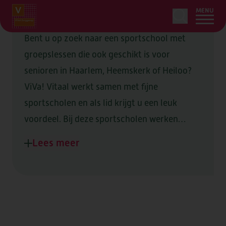
MENU
Bent u op zoek naar een sportschool met
groepslessen die ook geschikt is voor
senioren in Haarlem, Heemskerk of Heiloo?
HOME
ViVa! Vitaal werkt samen met fijne
LEDENSERVICE
sportscholen en als lid krijgt u een leuk
voordeel. Bij deze sportscholen werken
ZORG & ONDERSTEUNING
OVER
ervaren trainers die u kunnen helpen om fit,
Lees meer
ONS AANBOD
mobiel en zelfstandig te blijven, met
WOONZORGLOCATIES
OVER
persoonlijke begeleiding die past bij uw
AANVRAGEN
ZORG BIJ U THUIS
OVER VIVA!
OVER
situatie. De sportscholen zijn geschikt voor
BEGELEIDING
alle leeftijden, ook voor senioren en
LOCATIES
CONTACT
ORGANISATIE & BELEID
meerdere sportscholen bieden speciale
TIJDELIJK VERBLIJF