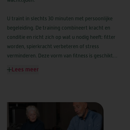
U traint in slechts 30 minuten met persoonlijke
begeleiding. De training combineert kracht en
conditie en richt zich op wat u nodig heeft: fitter
worden, spierkracht verbeteren of stress
verminderen. Deze vorm van fitness is geschikt
voor elke leeftijd en elk niveau, ook als u lang niet
Lees meer
heeft gesport. Met twee keer per week bewegen
werkt u al aan een betere conditie en meer
zelfvertrouwen. U krijgt altijd ondersteuning van
een coach die met u meedenkt.