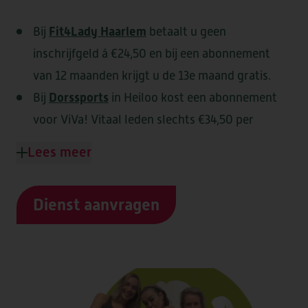
Fit4Lady Haarlem
Bij
betaalt u geen
inschrijfgeld á €24,50 en bij een abonnement
HEEMSWIJK
MEERSTATE
van 12 maanden krijgt u de 13e maand gratis.
SINT AGNES
WATERRIJCK
Dorssports
Bij
in Heiloo kost een abonnement
WESTERHEEM
voor ViVa! Vitaal leden slechts €34,50 per
maand.
Lees meer
Fit4You2
Bij
in Heemskerk betaalt u geen
FORUM II
inschrijfgeld á € 25,00 bij een abonnement van
Dienst aanvragen
minimaal 6 maanden.
DE LOET
OVERKERCK