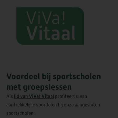
KWALITEIT & DUURZAAMHEID
VRAGEN OF INFORMATIE NODIG?
lessen voor senioren aan.
STRAMMERZOOM
DOWNLOADS
VERWIJZERS
VRIJWILLIGERS
NIEUWS & SAMENWERKINGEN
COMPLIMENT OF KLACHT?
WERKEN BIJ
DE MARKE
ELSANTA
HUIS TER WIJCK
Voordeel bij sportscholen
LOMMERLUST
met groepslessen
lid van ViVa! Vitaal
Als
profiteert u van
aantrekkelijke voordelen bij onze aangesloten
BOOGAERT
DE SANTMARK
sportscholen: