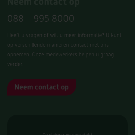
Neem contact op
lidmaatschap
vraag een
aan of stel ons een
vraag. Wij helpen u graag verder.
088 - 995 8000
vitaal@vivazorggroep.nl
E-mail:
Heeft u vragen of wilt u meer informatie? U kunt
Telefoon 088 – 995 88 22
op verschillende manieren contact met ons
opnemen. Onze medewerkers helpen u graag
verder.
Neem contact op