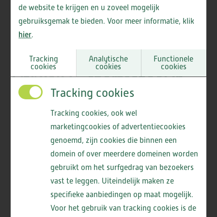
de website te krijgen en u zoveel mogelijk
gebruiksgemak te bieden. Voor meer informatie, klik
hier
.
Tracking
Analytische
Functionele
cookies
cookies
cookies
Fit4You2 – sportschool in
Tracking cookies
Heemskerk
Tracking cookies, ook wel
Fit4You2 is een gespecialiseerde fitness locatie in
marketingcookies of advertentiecookies
Heemskerk. Hier sport u op afspraak, zodat het
genoemd, zijn cookies die binnen een
nooit te druk is en u in alle rust kunt bewegen. U
domein of over meerdere domeinen worden
krijgt een persoonlijk fitnessschema dat aansluit bij
gebruikt om het surfgedrag van bezoekers
uw mogelijkheden en doelen. Er is extra aandacht
vast te leggen. Uiteindelijk maken ze
voor balans, spierkracht en conditie. Dit helpt u om
specifieke aanbiedingen op maat mogelijk.
Voor het gebruik van tracking cookies is de
langer zelfstandig te blijven in het dagelijks leven.
Uniek aan Fit4You2 is de samenwerking met de