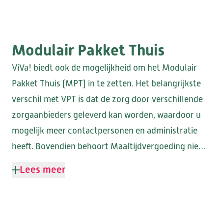
DE CAMEREN
Modulair Pakket Thuis
ViVa! biedt ook de mogelijkheid om het Modulair
GEESTERHEEM
Pakket Thuis (MPT) in te zetten. Het belangrijkste
verschil met VPT is dat de zorg door verschillende
zorgaanbieders geleverd kan worden, waardoor u
mogelijk meer contactpersonen en administratie
heeft. Bovendien behoort Maaltijdvergoeding niet
tot het MPT. Indien u een of enkele diensten nodig
Lees meer
heeft van het VPT, kunt u deze ook via een MPT
afnemen.