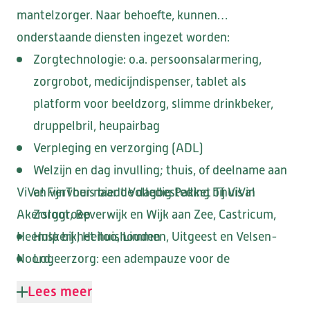
mantelzorger. Naar behoefte, kunnen
onderstaande diensten ingezet worden:
HEEMSWIJK
MEERSTATE
Zorgtechnologie: o.a. persoonsalarmering,
SINT AGNES
WATERRIJCK
zorgrobot, medicijndispenser, tablet als
WESTERHEEM
platform voor beeldzorg, slimme drinkbeker,
druppelbril, heupairbag
Verpleging en verzorging (ADL)
Welzijn en dag invulling; thuis, of deelname aan
FORUM II
ViVa! FijnThuis biedt Volledig Pakket Thuis in
en vervoer naar de dagbesteding bij ViVa!
Akersloot, Beverwijk en Wijk aan Zee, Castricum,
Zorggroep
Heemskerk, Heiloo, Limmen, Uitgeest en Velsen-
Hulp bij het huishouden
Noord.
Logeerzorg: een adempauze voor de
DE LOET
OVERKERCK
mantelzorger en goede zorg voor de cliënt.
Lees meer