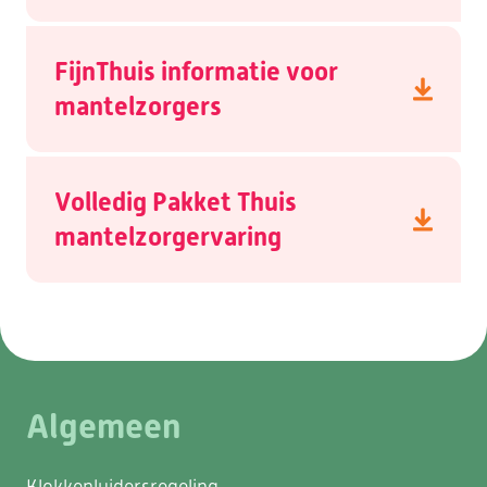
FijnThuis informatie voor
mantelzorgers
Volledig Pakket Thuis
mantelzorgervaring
Algemeen
Klokkenluidersregeling