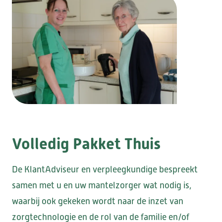
KWALITEIT & DUURZAAMHEID
VRAGEN OF INFORMATIE NODIG?
verpleeghuis, waarbij we samen met u en uw
STRAMMERZOOM
DOWNLOADS
VERWIJZERS
VRIJWILLIGERS
NIEUWS & SAMENWERKINGEN
netwerk ervoor zorgen dat u langer thuis
COMPLIMENT OF KLACHT?
WERKEN BIJ
kunt blijven wonen.
DE MARKE
ELSANTA
HUIS TER WIJCK
Volledig Pakket Thuis
LOMMERLUST
De KlantAdviseur en verpleegkundige bespreekt
samen met u en uw mantelzorger wat nodig is,
waarbij ook gekeken wordt naar de inzet van
BOOGAERT
DE SANTMARK
zorgtechnologie en de rol van de familie en/of