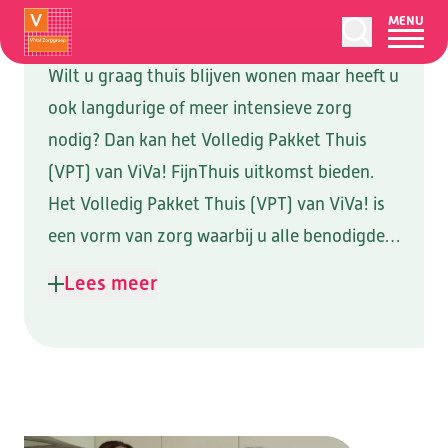
MENU
Wilt u graag thuis blijven wonen maar heeft u
ook langdurige of meer intensieve zorg
nodig? Dan kan het Volledig Pakket Thuis
HOME
(VPT) van ViVa! FijnThuis uitkomst bieden.
LEDENSERVICE
Het Volledig Pakket Thuis (VPT) van ViVa! is
een vorm van zorg waarbij u alle benodigde
ZORG & ONDERSTEUNING
OVER
zorgdiensten ontvangt die
Lees meer
ONS AANBOD
normaalgesproken in een zorginstelling
WOONZORGLOCATIES
OVER
beschikbaar zijn met maximale aandacht
AANVRAGEN
ZORG BIJ U THUIS
OVER VIVA!
OVER
voor welzijn en zingeving. FijnThuis brengt
BEGELEIDING
verzorging, verpleging en welzijn samen.
LOCATIES
CONTACT
ORGANISATIE & BELEID
FijnThuis vult het ‘gat’ tussen thuis en het
TIJDELIJK VERBLIJF