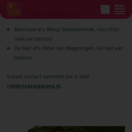
MENU
Raad van Bestuur
Mevrouw drs. Marja Sleeuwenhoek, voorzitter
raad van bestuur
HOME
De heer drs. Peter van Wageningen, lid raad van
bestuur
LEDENSERVICE
ZORG & ONDERSTEUNING
OVER
U kunt contact opnemen per e-mail
rvb@vivazorggroep.nl
.
ONS AANBOD
WOONZORGLOCATIES
OVER
AANVRAGEN
ZORG BIJ U THUIS
OVER VIVA!
OVER
BEGELEIDING
LOCATIES
CONTACT
ORGANISATIE & BELEID
TIJDELIJK VERBLIJF