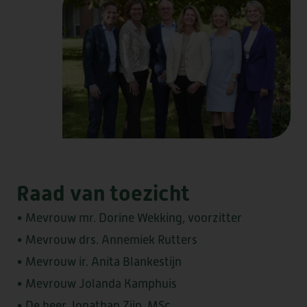
KWALITEIT & DUURZAAMHEID
VRAGEN OF INFORMATIE NODIG?
STRAMMERZOOM
DOWNLOADS
VERWIJZERS
VRIJWILLIGERS
NIEUWS & SAMENWERKINGEN
COMPLIMENT OF KLACHT?
WERKEN BIJ
DE MARKE
ELSANTA
HUIS TER WIJCK
Raad van toezicht
LOMMERLUST
• Mevrouw mr. Dorine Wekking, voorzitter
• Mevrouw drs. Annemiek Rutters
• Mevrouw ir. Anita Blankestijn
BOOGAERT
DE SANTMARK
• Mevrouw Jolanda Kamphuis
• De heer Jonathan Zijp, MSc