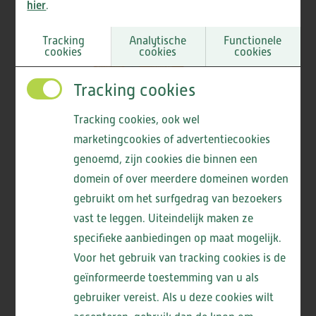
hier
.
DE CAMEREN
Tracking
Analytische
Functionele
cookies
cookies
cookies
Tracking cookies
GEESTERHEEM
Tracking cookies, ook wel
marketingcookies of advertentiecookies
Organisatiestructuur
genoemd, zijn cookies die binnen een
domein of over meerdere domeinen worden
gebruikt om het surfgedrag van bezoekers
De organisatiestructuur van ViVa! Zorggroep is op
vast te leggen. Uiteindelijk maken ze
de afbeelding weergegeven. Download het
specifieke aanbiedingen op maat mogelijk.
hier
organogram
.
Voor het gebruik van tracking cookies is de
geïnformeerde toestemming van u als
bestuursverslag 2025.
Bekijk hier ons
gebruiker vereist. Als u deze cookies wilt