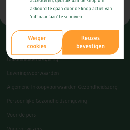
accepteren, gebruik dan de knop om
akkoord te gaan door de knop actief van
'uit' naar 'aan' te schuiven.
Weiger
Keuzes
Algemeen
cookies
bevestigen
Klokkenluidersregeling
Leveringsvoorwaarden
Algemene Inkoopvoorwaarden Gezondheidszorg
Persoonlijke Gezondheidsomgeving
Voor de pers
Voor verwijzers