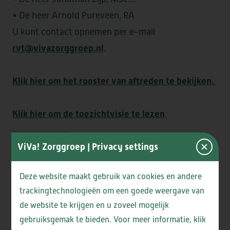
• De heer Arnold Pureveen, RA
U kunt contact opnemen per e-mail
HEEMSWIJK
MEERSTATE
rvt@vivazorggroep.nl
.
SINT AGNES
WATERRIJCK
WESTERHEEM
Klik hier om het rooster van aftreden te bekijken.
Klik hier om de toezichtvisie te lezen
.
FORUM II
Lees meer
ViVa! Zorggroep
| Privacy settings
Deze website maakt gebruik van cookies en andere
trackingtechnologieën om een goede weergave van
DE LOET
OVERKERCK
de website te krijgen en u zoveel mogelijk
gebruiksgemak te bieden. Voor meer informatie, klik